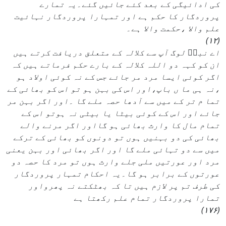
کی ادائیگی کے بعد کئے جائیں گئے۔یہ تمارے
پروردگار کا حکم ہے اور تمہارا پروردگار نہائیت
علم والا ،حکمت والا ہے۔
(۱۲)
اے نبیؐ لوگ آپ سے کلالہ کے متعلق دریافت کرتے ہیں
ان کو کہہ دو اللہ کلالہ کے بارے حکم فرماتے ہیں کہ
اگر کوئی ایسا مرد مر جائے جس کے نہ کوئی اولاد ہو
،نہ ہی ما ں باپ،اور اس کی بہن ہو تو اس کو بھائی کے
تما م تر کے میں سے آدھا حصہ ملے گا ۔اور اگر بہن مر
جائے اور اس کے کوئی بیٹا یا بیٹی نہ ہوتو اس کے
تمام مال کا وارث بھائی ہو گااور اگر مرنے والے
بھائی کی دو بہنیں ہوں تو دونوں کو بھائی کے ترکے
میں سے دو تہائی ملے گا اور اگر بھائی اور بہن یعنی
مرد اور عورتیں ملی جلے وارث ہوں تو مرد کا حصہ دو
عورتوں کے برابر ہو گا۔یہ احکام تمہار پروردگار
کی طرف تم پر لازم ہیں تا کہ بھٹکتے نہ پھرواور
تمارا پروردگار تمام علم رکھتا ہے
(۱۷۶)