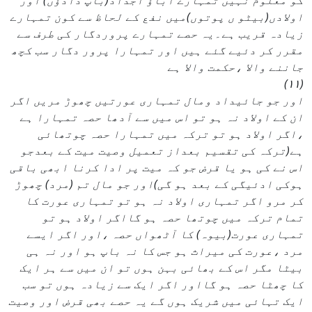
کو معلوم نہیں تمہارے آباؤ اجداد(باپ دادؤں) اور
اولادں(بیٹو ں پوتوں)میں نفع کے لحاظ سے کون تمہارے
زیادہ قریب ہے۔یہ حصے تمہارے پروردگار کی طرف سے
مقرر کر دئیے گئے ہیں اور تمہارا پرور دگار سب کچھ
جاننے والا ،حکمت والا ہے
(۱۱)
اور جو جائیداد ومال تمہاری عورتیں چھوڑ مریں اگر
ان کے اولاد نہ ہو تو اس میں سے آدھا حصہ تمہارا ہے
،اگر اولاد ہو تو ترکہ میں تمہارا حصہ چوتھائی
ہے(ترکہ کی تقسیم بعداز تعمیل وصیت میت کے بعدجو
اس نے کی ہو یا قرض جو کہ میت پر ادا کرنا ابھی باقی
ہوکی ادئیگی کے بعد ہو گی)اور جو مال تم (مرد) چھوڑ
کر مرو اگر تمہاری اولاد نہ ہو تو تمہاری عورت کا
تمام ترکہ میں چوتھا حصہ ہو گااگر اولاد ہو تو
تمہاری عورت(بیوہ) کا آٹھواں حصہ ،اور اگر ایسے
مرد ،عورت کی میراث ہو جس کا نہ باپ ہو اور نہ ہی
بیٹا مگر اس کے بھائی بہن ہوں تو ان میں سے ہر ایک
کا چھٹا حصہ ہو گااور اگر ایک سے زیادہ ہوں تو سب
ایک تہائی میں شریک ہوں گے یہ حصے بھی قرض اور وصیت