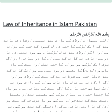
Law of Inheritance in Islam Pakistan
بِسْمِ اللهِ الرَّحْمٰنِ الرَّحِيْمِ
اللہ تمہاری اولاد کے بارے میں تمہیں ارشاد فرماتے
ہیں کہ ایک لڑکے کا حصہ دو لڑکیوں کے حصہ کے برابر
ہے اور اگر اولاد میں صرف لڑکیاں ہی ہوں یعنی دو یا
دو سے زیادہ تو کل ترکے میں ان کا دو تہائی اور اگر
صرف ایک لڑکی ہو تو اس کا حصہ نصف اور میت کے ماں
باپ (والدین) کا یعنی دونوں میں سے ہر ایک کا ترکے
میں چھٹا حصہ ہے شرط یہ ہے کہ میت کے اولاد ہو اور
اگر اولاد نہ ہو صرف ماں باپ ہی اس کے وارث ہوں تو
ایک تہائی حصہ ما ں کا اگر میت کے بھائی ہوں تو ماں
کا چھٹا حصہ،یہ تمام ترکہ کی تقسیم بعداز تعمیل
وصیت میت کے بعدجو اس نے کی ہو یا قرض جو کہ میت پر
ادا کرنا ابھی باقی ہوکی ادئیگی کے بعد ہو گی۔تم